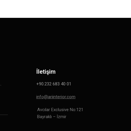
İletişim
…
+90.232 683 40 01
info@ariinterior.com
Avcılar Exclusive No:121
Bayraklı – İzmir