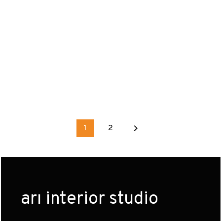
keyboard_arrow_right
1
2
arı interior studio