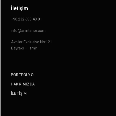
İletişim
+90.232 683 40 01
info@ariinterior.com
Avcılar Exclusive No:121
Bayraklı – İzmir
PORTFOLYO
HAKKIMIZDA
İLETIŞIM