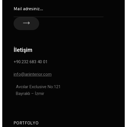
İletişim
+90.232 683 40 01
info@ariinterior.com
Avcılar Exclusive No:121
Bayraklı – İzmir
PORTFOLYO